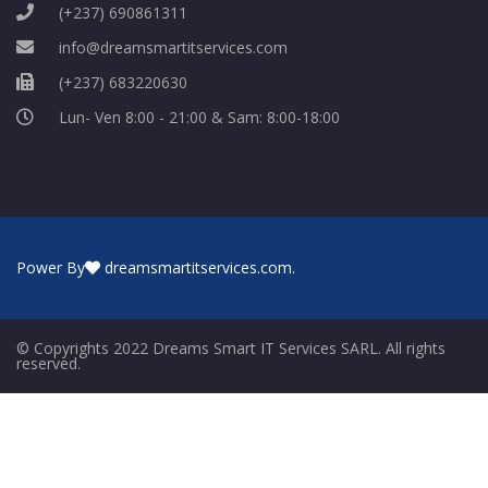
(+237) 690861311
info@dreamsmartitservices.com
(+237) 683220630
Lun- Ven 8:00 - 21:00 & Sam: 8:00-18:00
Power By
dreamsmartitservices.com
.
© Copyrights 2022 Dreams Smart IT Services SARL. All rights
reserved.