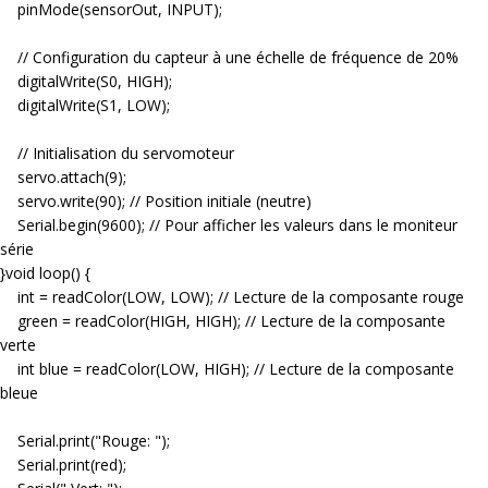
pinMode(sensorOut, INPUT);
// Configuration du capteur à une échelle de fréquence de 20%
digitalWrite(S0, HIGH);
digitalWrite(S1, LOW);
// Initialisation du servomoteur
servo.attach(9);
servo.write(90); // Position initiale (neutre)
Serial.begin(9600); // Pour afficher les valeurs dans le moniteur
série
}void loop() {
int = readColor(LOW, LOW); // Lecture de la composante rouge
green = readColor(HIGH, HIGH); // Lecture de la composante
verte
int blue = readColor(LOW, HIGH); // Lecture de la composante
bleue
Serial.print("Rouge: ");
Serial.print(red);