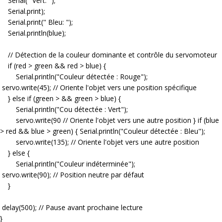
Serial(" Vert: ");
Serial.print);
Serial.print(" Bleu: ");
Serial.println(blue);
// Détection de la couleur dominante et contrôle du servomoteur
if (red > green && red > blue) {
Serial.println("Couleur détectée : Rouge");
servo.write(45); // Oriente l'objet vers une position spécifique
} else if (green > && green > blue) {
Serial.println("Cou détectée : Vert");
servo.write(90 // Oriente l'objet vers une autre position } if (blue
> red && blue > green) { Serial.println("Couleur détectée : Bleu");
servo.write(135); // Oriente l'objet vers une autre position
} else {
Serial.println("Couleur indéterminée");
servo.write(90); // Position neutre par défaut
}
delay(500); // Pause avant prochaine lecture
}