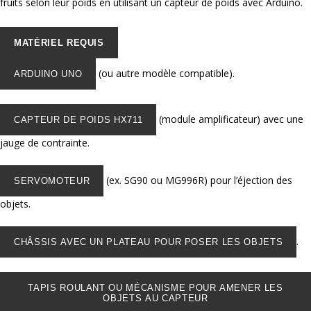
fruits selon leur poids en utilisant un capteur de poids avec Arduino.
MATÉRIEL REQUIS
(ou autre modèle compatible).
ARDUINO UNO
(module amplificateur) avec une
CAPTEUR DE POIDS HX711
jauge de contrainte.
(ex. SG90 ou MG996R) pour l’éjection des
SERVOMOTEUR
objets.
.
CHÂSSIS AVEC UN PLATEAU POUR POSER LES OBJETS
TAPIS ROULANT OU MÉCANISME POUR AMENER LES
OBJETS AU CAPTEUR